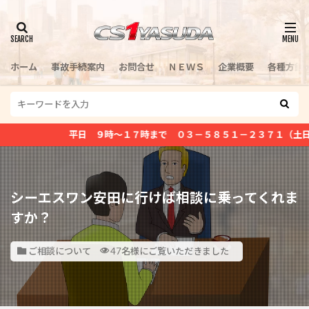
検索
ホーム
事故手続案内
お問合せ
ＮＥＷＳ
企業概要
各種方針
平日 ９時～１７時まで ０３－５８５１－２３７１（土日祝日定休）
シーエスワン安田に行けば相談に乗ってくれま
すか？
ご相談について
47名様にご覧いただきました