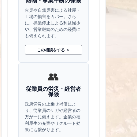
財物・事業中断の保険
火災や自然災害による社屋・
工場の損害をカバー。さら
に、操業停止による利益減少
や、営業継続のための経費に
も備えられます。
この相談をする ＞
👥
従業員の労災・経営者
保険
政府労災の上乗せ補償によ
り、従業員のケガや経営者の
万が一に備えます。企業の福
利厚生の充実やリクルート効
果にも繋がります。