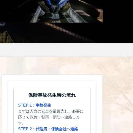
保険事故発生時の流れ
STEP 1：事故発生
まずは人命の安全を最優先し、必要に
応じて救急・警察・消防へ連絡しま
す。
STEP 2：代理店・保険会社へ連絡