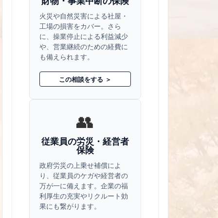
財物・事業中断の保険
火災や自然災害による社屋・
工場の損害をカバー。さら
に、操業停止による利益減少
や、営業継続のための経費に
も備えられます。
この相談をする ＞
👥
従業員の労災・経営者
保険
政府労災の上乗せ補償によ
り、従業員のケガや経営者の
万が一に備えます。企業の福
利厚生の充実やリクルート効
果にも繋がります。