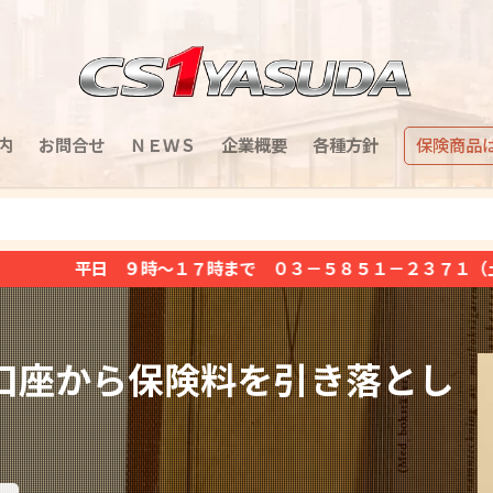
内
お問合せ
ＮＥＷＳ
企業概要
各種方針
保険商品
１７時まで ０３－５８５１－２３７１（土日祝日定休）
口座から保険料を引き落とし