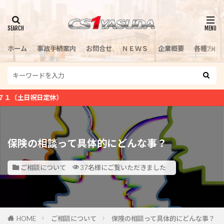
検索
ホーム
事故手続案内
お問合せ
ＮＥＷＳ
企業概要
各種方針
定休）
保険の相談って具体的にどんな事？
ご相談について
37名様にご覧いただきました
HOME
ご相談について
保険の相談って具体的にどんな事？