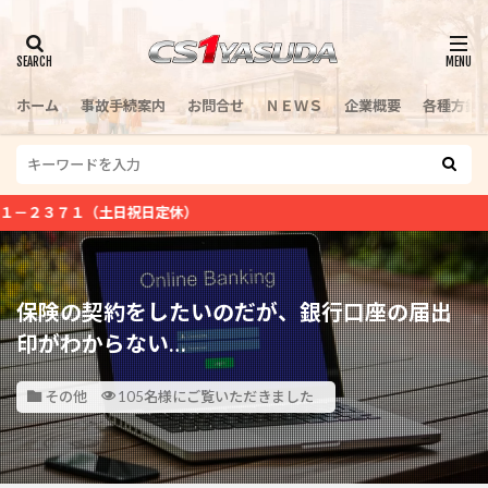
検索
ホーム
事故手続案内
お問合せ
ＮＥＷＳ
企業概要
各種方針
日祝日定休）
保険の契約をしたいのだが、銀行口座の届出
印がわからない…
その他
105名様にご覧いただきました