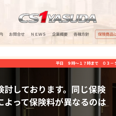
内
お問合せ
ＮＥＷＳ
企業概要
各種方針
保険商品
平日 ９時～１７時まで ０３－５８５１－２３７１（
検討しております。同じ保険
によって保険料が異なるのは