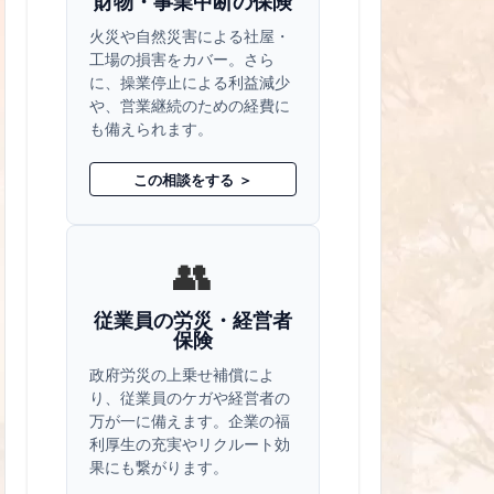
財物・事業中断の保険
火災や自然災害による社屋・
工場の損害をカバー。さら
に、操業停止による利益減少
や、営業継続のための経費に
も備えられます。
この相談をする ＞
👥
従業員の労災・経営者
保険
政府労災の上乗せ補償によ
り、従業員のケガや経営者の
万が一に備えます。企業の福
利厚生の充実やリクルート効
果にも繋がります。