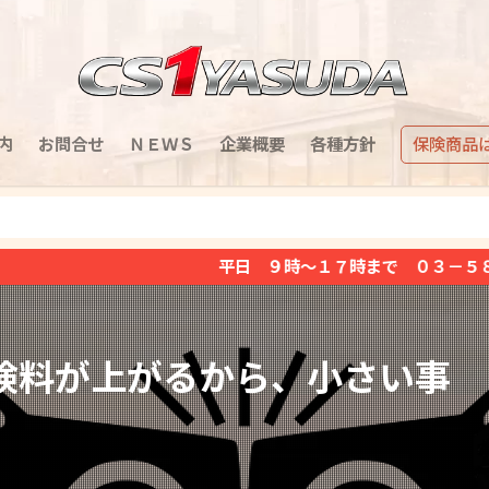
内
お問合せ
ＮＥＷＳ
企業概要
各種方針
保険商品
平日 ９時～１７時まで ０３－５８５１－２３７１（土日
険料が上がるから、小さい事