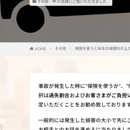
その他
35名様にご覧いただきました
その他
保険を使うと来年の保険料が上
HOME
事故が発生した時に”保険を使うか”、
択は
過失割合
および
お客さまがご負担
定いただくことをお勧め致しておりま
一般的には発生した損害の大小で先に
お相手とのお話を進めるに当たりまし