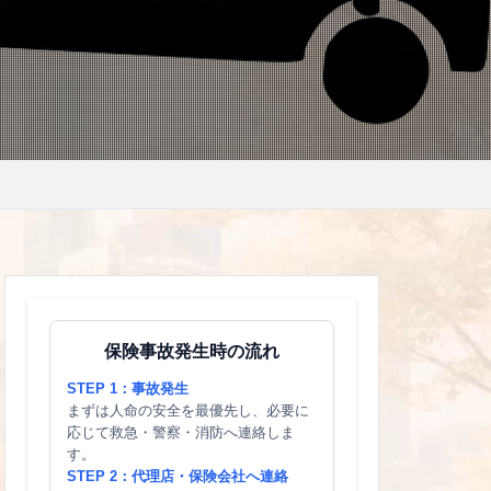
保険事故発生時の流れ
STEP 1：事故発生
まずは人命の安全を最優先し、必要に
応じて救急・警察・消防へ連絡しま
す。
STEP 2：代理店・保険会社へ連絡