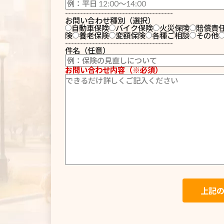
------------------------------------
お問い合わせ種別（選択）
自動車保険
バイク保険
火災保険
賠償責
険
養老保険
変額保険
各種ご相談
その他
------------------------------------
件名（任意）
お問い合わせ内容（※必須）