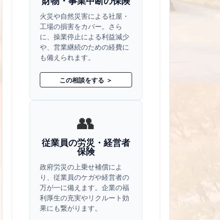
財物・事業中断の保険
火災や自然災害による社屋・
工場の損害をカバー。さら
に、操業停止による利益減少
や、営業継続のための経費に
も備えられます。
この相談をする ＞
👥
従業員の労災・経営者
保険
政府労災の上乗せ補償によ
り、従業員のケガや経営者の
万が一に備えます。企業の福
利厚生の充実やリクルート効
果にも繋がります。