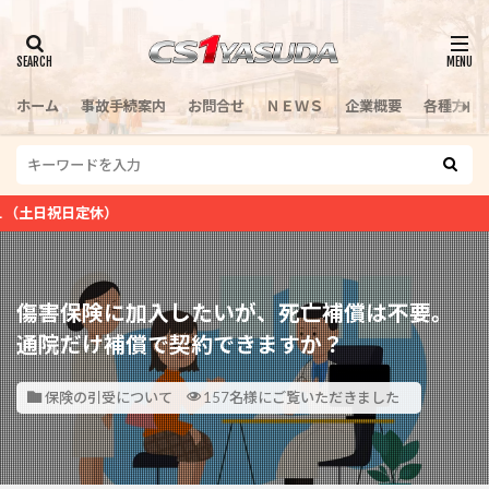
検索
ホーム
事故手続案内
お問合せ
ＮＥＷＳ
企業概要
各種方針
休）
傷害保険に加入したいが、死亡補償は不要。
通院だけ補償で契約できますか？
保険の引受について
157名様にご覧いただきました