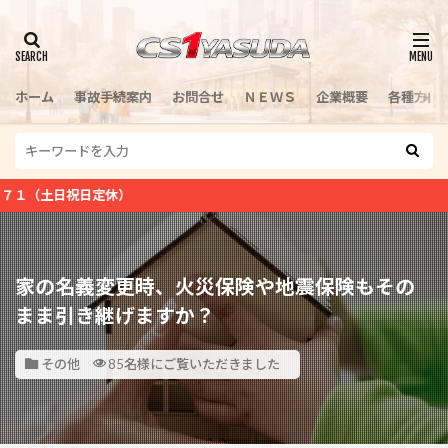
検索
ホーム
事故手続案内
お問合せ
ＮＥＷＳ
企業概要
各種方針
日定休）
家の名義変更時、火災保険や地震保険もその
まま引き継げますか？
その他
85名様にご覧いただきました