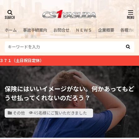
検索
ホーム
事故手続案内
お問合せ
ＮＥＷＳ
企業概要
各種方針
日定休）
保険にはいいイメージがない。何かあってもど
うせ払ってくれないのだろう？
その他
45名様にご覧いただきました