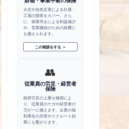
財物・事業中断の保険
火災や自然災害による社屋・
工場の損害をカバー。さら
に、操業停止による利益減少
や、営業継続のための経費に
も備えられます。
この相談をする ＞
👥
従業員の労災・経営者
保険
政府労災の上乗せ補償によ
り、従業員のケガや経営者の
万が一に備えます。企業の福
利厚生の充実やリクルート効
果にも繋がります。