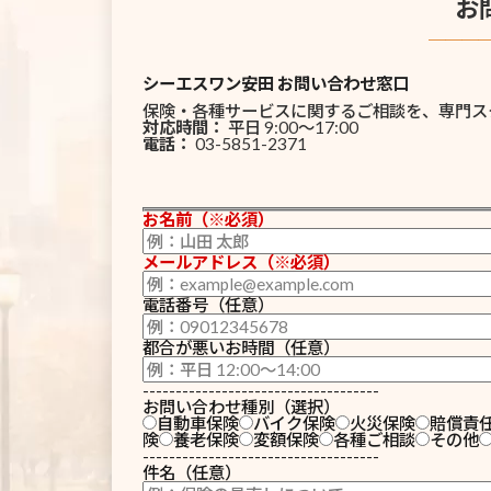
お
───
シーエスワン安田 お問い合わせ窓口
保険・各種サービスに関するご相談を、専門ス
対応時間：
平日 9:00〜17:00
電話：
03-5851-2371
お名前（※必須）
メールアドレス（※必須）
電話番号（任意）
都合が悪いお時間（任意）
------------------------------------
お問い合わせ種別（選択）
自動車保険
バイク保険
火災保険
賠償責
険
養老保険
変額保険
各種ご相談
その他
------------------------------------
件名（任意）