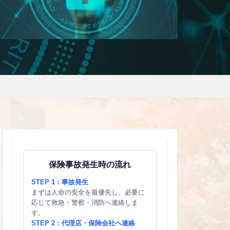
保険事故発生時の流れ
STEP 1：事故発生
まずは人命の安全を最優先し、必要に
応じて救急・警察・消防へ連絡しま
す。
STEP 2：代理店・保険会社へ連絡