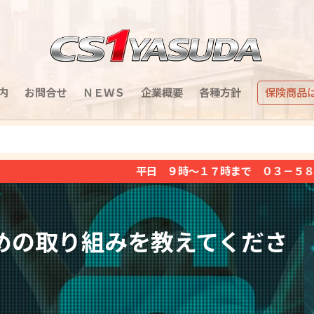
内
お問合せ
ＮＥＷＳ
企業概要
各種方針
保険商品
日 ９時～１７時まで ０３－５８５１－２３７１（土日祝日定
めの取り組みを教えてくださ