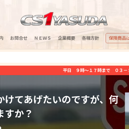
内
お問合せ
ＮＥＷＳ
企業概要
各種方針
保険商品
平日 ９時～１７時まで ０３－５８５１－２３７１（土
かけてあげたいのですが、何
ますか？