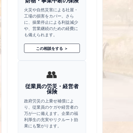
財物・事業中断の保険
火災や自然災害による社屋・
工場の損害をカバー。さら
に、操業停止による利益減少
や、営業継続のための経費に
も備えられます。
この相談をする ＞
👥
従業員の労災・経営者
保険
政府労災の上乗せ補償によ
り、従業員のケガや経営者の
万が一に備えます。企業の福
利厚生の充実やリクルート効
果にも繋がります。