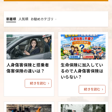
新着順
人気順
お勧めカテゴリ
メニュー
the-thor-child
ご相談について
保険商品について
人身傷害保険と搭乗者
生命保険に加入してい
傷害保険の違いは？
るので人身傷害保険は
いらない？
続きを読む
続きを読む