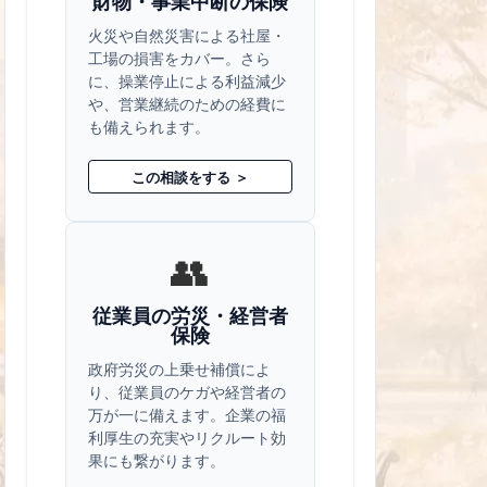
財物・事業中断の保険
火災や自然災害による社屋・
工場の損害をカバー。さら
に、操業停止による利益減少
や、営業継続のための経費に
も備えられます。
この相談をする ＞
👥
従業員の労災・経営者
保険
政府労災の上乗せ補償によ
り、従業員のケガや経営者の
万が一に備えます。企業の福
利厚生の充実やリクルート効
果にも繋がります。