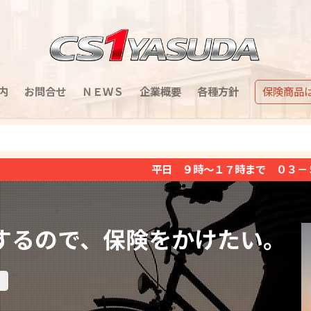
内
お問合せ
ＮＥＷＳ
企業概要
各種方針
保険商品
平日 ９時～１７時まで ０３－５８５１－２３７１（土
するので、保険をかけたい。